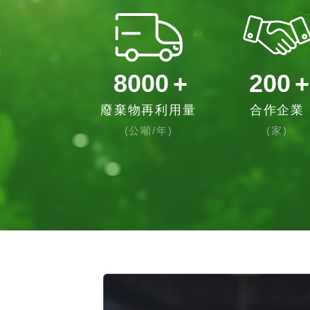
8000
+
200
+
廢棄物再利用量
合作企業
(公噸/年)
(家)