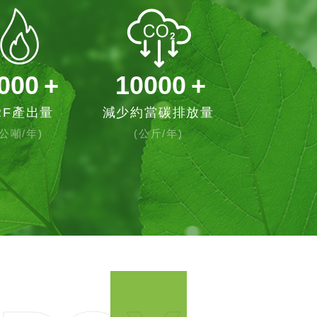
000
+
10000
+
RF產出量
減少約當碳排放量
(公噸/年)
(公斤/年)