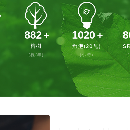
882
+
1020
+
8
榕樹
燈泡(20瓦)
S
(棵/年)
(小時)